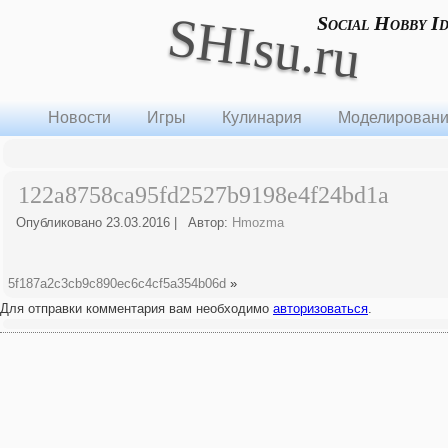
SHIsu.ru
Social Hobby I
Новости
Игры
Кулинария
Моделирован
122a8758ca95fd2527b9198e4f24bd1a
Опубликовано
23.03.2016
|
Автор:
Hmozma
5f187a2c3cb9c890ec6c4cf5a354b06d
»
Для отправки комментария вам необходимо
авторизоваться
.