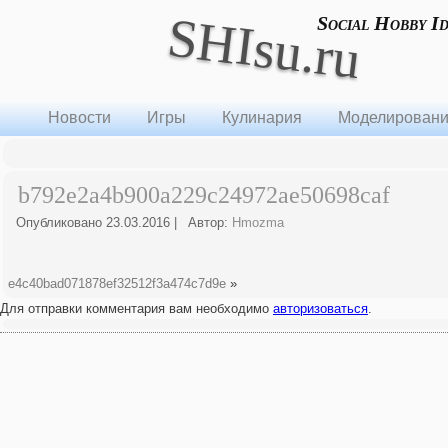
SHIsu.ru
Social Hobby I
Новости
Игры
Кулинария
Моделирован
b792e2a4b900a229c24972ae50698caf
Опубликовано
23.03.2016
|
Автор:
Hmozma
e4c40bad071878ef32512f3a474c7d9e
»
Для отправки комментария вам необходимо
авторизоваться
.