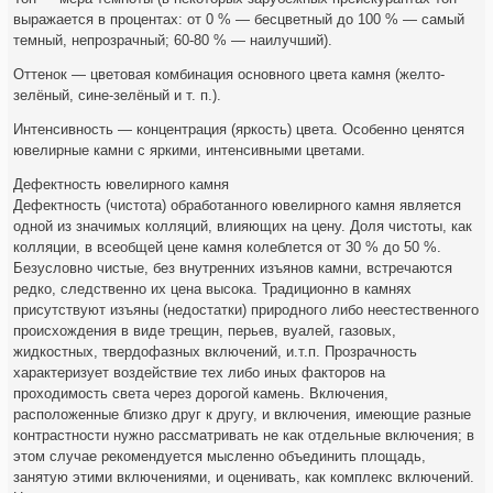
выражается в процентах: от 0 % — бесцветный до 100 % — самый
темный, непрозрачный; 60-80 % — наилучший).
Оттенок — цветовая комбинация основного цвета камня (желто-
зелёный, сине-зелёный и т. п.).
Интенсивность — концентрация (яркость) цвета. Особенно ценятся
ювелирные камни с яркими, интенсивными цветами.
Дефектность ювелирного камня
Дефектность (чистота) обработанного ювелирного камня является
одной из значимых колляций, влияющих на цену. Доля чистоты, как
колляции, в всеобщей цене камня колеблется от 30 % до 50 %.
Безусловно чистые, без внутренних изъянов камни, встречаются
редко, следственно их цена высока. Традиционно в камнях
присутствуют изъяны (недостатки) природного либо неестественного
происхождения в виде трещин, перьев, вуалей, газовых,
жидкостных, твердофазных включений, и.т.п. Прозрачность
характеризует воздействие тех либо иных факторов на
проходимость света через дорогой камень. Включения,
расположенные близко друг к другу, и включения, имеющие разные
контрастности нужно рассматривать не как отдельные включения; в
этом случае рекомендуется мысленно объединить площадь,
занятую этими включениями, и оценивать, как комплекс включений.