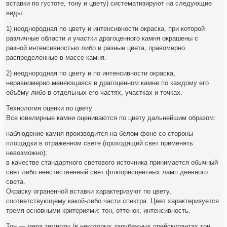
вставки по густоте, тону и цвету) систематизируют на следующие
виды:
1) неоднородная по цвету и интенсивности окраска, при которой
различные области и участки драгоценного камня окрашены с
разной интенсивностью либо в разные цвета, правомерно
распределенные в массе камня.
2) неоднородная по цвету и по интенсивности окраска,
неравномерно меняющаяся в драгоценном камне по каждому его
объёму либо в отдельных его частях, участках и точках.
Технология оценки по цвету
Все ювелирные камни оцениваются по цвету дальнейшим образом:
наблюдение камня производится на белом фоне со стороны
площадки в отраженном свете (проходящий свет применять
невозможно);
в качестве стандартного светового источника принимается обычный
свет либо неестественный свет флюоресцентных ламп дневного
света.
Окраску ограненной вставки характеризуют по цвету,
соответствующему какой-либо части спектра. Цвет характеризуется
тремя основными критериями: тон, оттенок, интенсивность.
Тон — мера темноты (в некоторых зарубежных прейскурантах тон