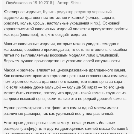
Опубликовано
19.10.2018
|
Автор:
Shisu
Ювелирное изделие,
Купить редуктор
редуктор червячный
—
изделие из драгоценных металлов и камней (кольцо, серьги,
браслет, колье, брошь, настольные украшения и пр.). Основной
характеристикой ювелирных изделий является присутствие работы
мастера (ювелира), тот, что создаёт изделия.
Многие ювелирные изделия, которые можно увидеть сегодня в
магазинах, серийного производства, то есть изготовлены способом
литья по выплавляемым восковым моделям либо штамповкой.
Впрочем ручное производство не утратило своей актуальности.
Масса и размеры влияют на ценообразование драгоценного камня.
Как показывает практика торговли цветными ограненными камнями,
чем огромнее масса драгоценного камня, тем выше цена за карат.
Но если камень дюже большой — больше 50 карат — то его цена
может быть снижена, потому что продать такой камень труднее из-
за дюже высокой цены, если только это не редкий дорогой камень.
Нужно рассматривать тот факт, что камни одной массы имеют
различные размеры, так как удельный вес у них различный.
Некоторые драгоценные камни могут почаще иметь большие
размеры (сапфир), для других драгоценных камней масса больше 5