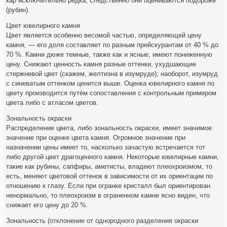
кар исключительно редка, следственно они оцениваются подороже
(рубин).
Цвет ювелирного камня
Цвет является особенно весомой частью, определяющей цену
камня, — его доля составляет по разным прейскурантам от 40 % до
70 %. Камни дюже темные, также как и ясные, имеют пониженную
цену. Снижают ценность камня разные оттенки, ухудшающие
стержневой цвет (скажем, желтизна в изумруде); наоборот, изумруд
с синеватым оттенком ценится выше. Оценка ювелирного камня по
цвету производится путём сопоставления с контрольным примером
цвета либо с атласом цветов.
Зональность окраски
Распределение цвета, либо зональность окраски, имеет значимое
значение при оценке цвета камня. Огромное значение при
назначении цены имеет то, насколько зачастую встречается тот
либо другой цвет драгоценного камня. Некоторые ювелирные камни,
такие как рубины, сапфиры, аметисты, владеют плеохроизмом, то
есть, меняют цветовой оттенок в зависимости от их ориентации по
отношению к глазу. Если при огранке кристалл был ориентирован
ненормально, то плеохроизм в ограненном камне ясно виден, что
снижает его цену до 20 %.
Зональность (отклонение от однородного разделения окраски