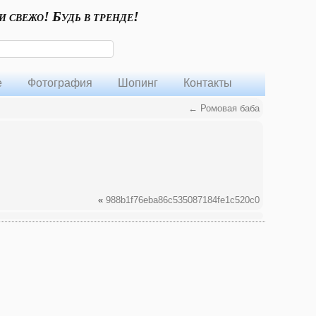
и свежо! Будь в тренде!
е
Фотография
Шопинг
Контакты
←
Ромовая баба
«
988b1f76eba86c535087184fe1c520c0