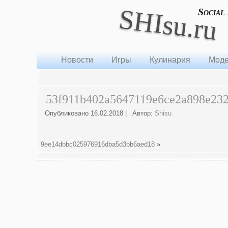
SHIsu.ru
Social
Новости
Игры
Кулинария
Моде
53f911b402a5647119e6ce2a898e23
Опубликовано
16.02.2018
|
Автор:
Shisu
9ee14dbbc025976916dba5d3bb6aed18
»