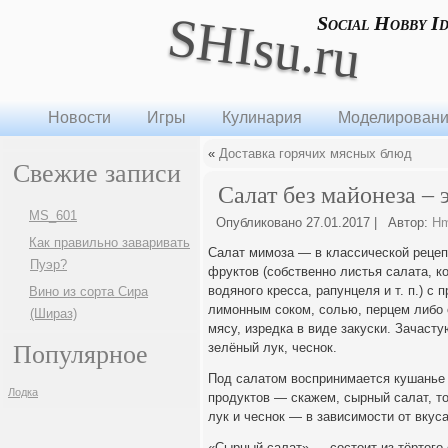
SHIsu.ru
Social Hobby I
Новости
Игры
Кулинария
Моделирован
«
Доставка горячих мясных блюд
Свежие записи
Салат без майонеза – 
MS_601
Опубликовано
27.01.2017
|
Автор:
H
Как правильно заваривать
Салат мимоза — в классической рецеп
Пуэр?
фруктов (собственно листья салата, к
водяного кресса, рапунцеля и т. п.) 
Вино из сорта Сира
лимонным соком, солью, перцем либо
(Шираз)
мясу, изредка в виде закуски. Зачасту
Популярное
зелёный лук, чеснок.
Под салатом воспринимается кушанье в
Лодка
продуктов — скажем, сырный салат, т
лук и чеснок — в зависимости от вкуса
«Сырный салат» — состоит из тёртого 