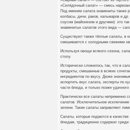
«Селёдочный салат» — смесь нарезанн
Под именем салата знамениты также р
колбасы, дичи, раков, кальмаров и др
соусом (майонезом и другими): это та
знаменитых салатов этого вида — сал
Существуют также тёплые салаты, в ко
смешивается с холодными свежими о
Используя овощи всякого сезона, сала
столу.
Исторически сложилось так, что в сал
продукты, смешанные в всяких сочета
ингредиентов по вкусу. Дюже значимы
испортить вкус салата, эксперты по к
части блюда, и только позже удачного
Практически все салаты непременно с
салатов. Исключительное исключение 
зелени. Такие салаты заправляют лим
Салаты, которые подаются в качестве
блюдам, традиционно содержат среди 