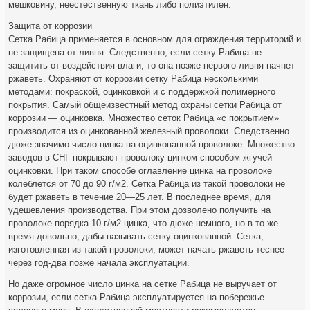
мешковину, неестественную ткань либо полиэтилен.
Защита от коррозии
Сетка Рабица применяется в основном для ограждения территорий и
не защищена от ливня. Следственно, если сетку Рабица не
защитить от воздействия влаги, то она позже первого ливня начнет
ржаветь. Охраняют от коррозии сетку Рабица несколькими
методами: покраской, оцинковкой и с поддержкой полимерного
покрытия. Самый общеизвестный метод охраны сетки Рабица от
коррозии — оцинковка. Множество сеток Рабица «с покрытием»
производится из оцинкованной железный проволоки. Следственно
дюже значимо число цинка на оцинкованной проволоке. Множество
заводов в СНГ покрывают проволоку цинком способом жгучей
оцинковки. При таком способе оглавление цинка на проволоке
колеблется от 70 до 90 г/м2. Сетка Рабица из такой проволоки не
будет ржаветь в течение 20—25 лет. В последнее время, для
удешевления производства. При этом дозволено получить на
проволоке порядка 10 г/м2 цинка, что дюже немного, но в то же
время довольно, дабы называть сетку оцинкованной. Сетка,
изготовленная из такой проволоки, может начать ржаветь теснее
через год-два позже начала эксплуатации.
Но даже огромное число цинка на сетке Рабица не выручает от
коррозии, если сетка Рабица эксплуатируется на побережье