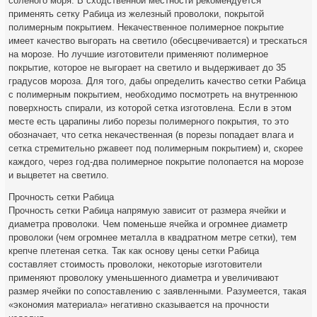
соленого моря. В сходственной местности рекомендуется
применять сетку Рабица из железный проволоки, покрытой
полимерным покрытием. Некачественное полимерное покрытие
имеет качество выгорать на светило (обесцвечивается) и трескаться
на морозе. Но лучшие изготовители применяют полимерное
покрытие, которое не выгорает на светило и выдерживает до 35
градусов мороза. Для того, дабы определить качество сетки Рабица
с полимерным покрытием, необходимо посмотреть на внутреннюю
поверхность спирали, из которой сетка изготовлена. Если в этом
месте есть царапины либо порезы полимерного покрытия, то это
обозначает, что сетка некачественная (в порезы попадает влага и
сетка стремительно ржавеет под полимерным покрытием) и, скорее
каждого, через год-два полимерное покрытие полопается на морозе
и выцветет на светило.
Прочность сетки Рабица
Прочность сетки Рабица напрямую зависит от размера ячейки и
диаметра проволоки. Чем поменьше ячейка и огромнее диаметр
проволоки (чем огромнее металла в квадратном метре сетки), тем
крепче плетеная сетка. Так как основу цены сетки Рабица
составляет стоимость проволоки, некоторые изготовители
применяют проволоку уменьшенного диаметра и увеличивают
размер ячейки по сопоставлению с заявленными. Разумеется, такая
«экономия материала» негативно сказывается на прочности