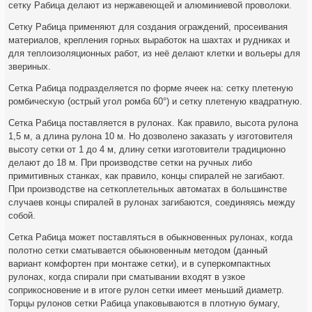
сетку Рабица делают из нержавеющей и алюминиевой проволоки.
Сетку Рабица применяют для создания ограждений, просеивания
материалов, крепления горных выработок на шахтах и рудниках и
для теплоизоляционных работ, из неё делают клетки и вольеры для
звериных.
Сетка Рабица подразделяется по форме ячеек на: сетку плетеную
ромбическую (острый угол ромба 60°) и сетку плетеную квадратную.
Сетка Рабица поставляется в рулонах. Как правило, высота рулона
1,5 м, а длина рулона 10 м. Но дозволено заказать у изготовителя
высоту сетки от 1 до 4 м, длину сетки изготовители традиционно
делают до 18 м. При производстве сетки на ручных либо
примитивных станках, как правило, концы спиралей не загибают.
При производстве на сеткоплетельных автоматах в большинстве
случаев концы спиралей в рулонах загибаются, соединяясь между
собой.
Сетка Рабица может поставляться в обыкновенных рулонах, когда
полотно сетки сматывается обыкновенным методом (данный
вариант комфортен при монтаже сетки), и в суперкомпактных
рулонах, когда спирали при сматывании входят в узкое
соприкосновение и в итоге рулон сетки имеет меньший диаметр.
Торцы рулонов сетки Рабица упаковываются в плотную бумагу,