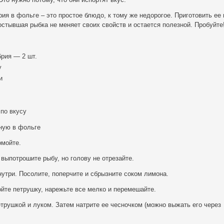
рия в фольге – это простое блюдо, к тому же недорогое. Приготовить ее
остывшая рыбка не меняет своих свойств и остается полезной. Пробуйте
рия — 2 шт.
у
и
по вкусу
ную в фольге
омойте.
выпотрошите рыбу, но голову не отрезайте.
утри. Посолите, поперчите и сбрызните соком лимона.
ойте петрушку, нарежьте все мелко и перемешайте.
рушкой и луком. Затем натрите ее чесночком (можно выжать его через