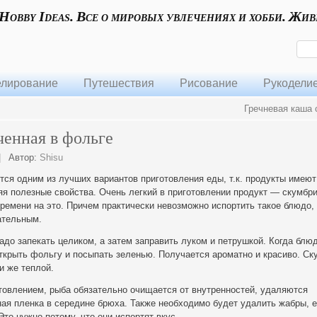
 Hobby Ideas. Все о мировых увлечениях и хобби. Жив
лирование
Путешествия
Рисование
Рукодели
Гречневая каша 
ченная в фольге
|
Автор:
Shisu
тся одним из лучших вариантов приготовления еды, т.к. продукты имеют
яя полезные свойства. Очень легкий в приготовлении продукт — скумбр
времени на это. Причем практически невозможно
испортить такое блюдо,
ательным.
надо запекать целиком, а затем заправить луком и петрушкой. Когда блю
ткрыть фольгу и посыпать зеленью. Получается ароматно и красиво. С
и же теплой.
отовлением, рыба обязательно очищается от внутренностей, удаляются
ая пленка в середине брюха. Также необходимо будет удалить жабры, 
Это нужно потому, что они испортят вкус.