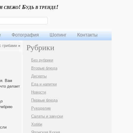
и свежо! Будь в тренде!
е
Фотография
Шопинг
Контакты
с грибами
»
Рубрики
Без рубрики
Вторые блюда
Десерты
ия. Вам
Еда и напитки
 что делает
Новости
Первые блюда
до
кумбрию
Рукоделие
Салаты и закуски
Хобби
если
Японская Кухня