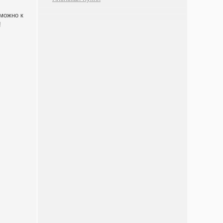
 можно к
!