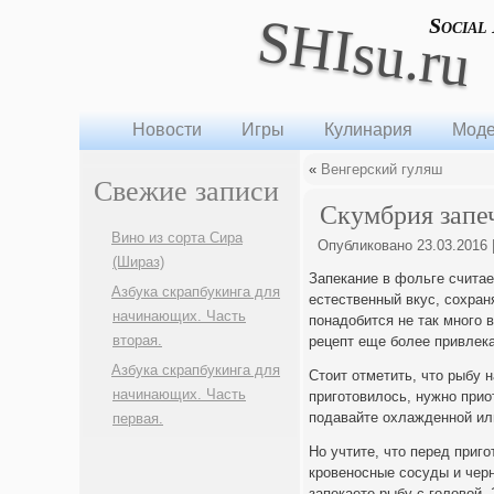
SHIsu.ru
Social
Новости
Игры
Кулинария
Моде
«
Венгерский гуляш
Свежие записи
Скумбрия запе
Вино из сорта Сира
Опубликовано
23.03.2016
(Шираз)
Запекание в фольге считае
Азбука скрапбукинга для
естественный вкус, сохран
начинающих. Часть
понадобится не так много 
вторая.
рецепт еще более привлек
Азбука скрапбукинга для
Стоит отметить, что рыбу 
начинающих. Часть
приготовилось, нужно прио
подавайте охлажденной ил
первая.
Но учтите, что перед приг
кровеносные сосуды и черн
запекаете рыбу с головой. 