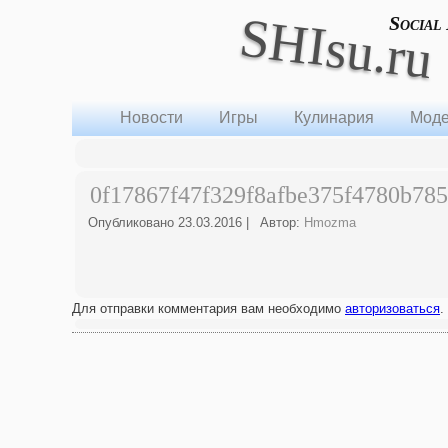
SHIsu.ru
Social
Новости
Игры
Кулинария
Моде
0f17867f47f329f8afbe375f4780b785
Опубликовано
23.03.2016
|
Автор:
Hmozma
Для отправки комментария вам необходимо
авторизоваться
.