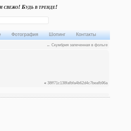
и свежо! Будь в тренде!
е
Фотография
Шопинг
Контакты
←
Скумбрия запеченная в фольге
«
38ff71c138fafbfa4b62d4c7beafb96a