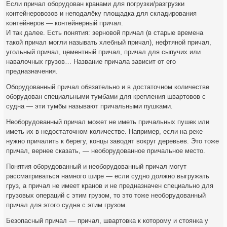
Если причал оборудован кранами для погрузки/разгрузки
контейнеровозов и неподалёку площадка для складирования
контейнеров — контейнерный причал.
И так далее. Есть понятия: зерновой причал (в старые времена
такой причал могли называть хлебный причал), нефтяной причал,
угольный причал, цементный причал, причал для сыпучих или
навалочных грузов… Название причала зависит от его
предназначения.
Оборудованный причал обязательно и в достаточном количестве
оборудован специальными тумбами для крепления швартовов с
судна — эти тумбы называют причальными пушками.
Необорудованный причал может не иметь причальных пушек или
иметь их в недостаточном количестве. Например, если на реке
нужно причалить к берегу, концы заводят вокруг деревьев. Это тоже
причал, вернее сказать, — необорудованное причальное место.
Понятия оборудованный и необорудованный причал могут
рассматриваться намного шире — если судно должно выгружать
груз, а причал не имеет кранов и не предназначен специально для
грузовых операций с этим грузом, то это тоже необорудованный
причал для этого судна с этим грузом.
Безопасный причал — причал, швартовка к которому и стоянка у