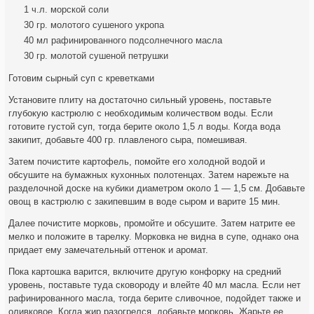
1 ч.л. морской соли
30 гр. молотого сушеного укропа
40 мл рафинированного подсолнечного масла
30 гр. молотой сушеной петрушки
Готовим сырный суп с креветками
Установите плиту на достаточно сильный уровень, поставьте
глубокую кастрюлю с необходимым количеством воды. Если
готовите густой суп, тогда берите около 1,5 л воды. Когда вода
закипит, добавьте 400 гр. плавленого сыра, помешивая.
Затем почистите картофель, помойте его холодной водой и
обсушите на бумажных кухонных полотенцах. Затем нарежьте на
разделочной доске на кубики диаметром около 1 — 1,5 см. Добавьте
овощ в кастрюлю с закипевшим в воде сыром и варите 15 мин.
Далее почистите морковь, промойте и обсушите. Затем натрите ее
мелко и положите в тарелку. Морковка не видна в супе, однако она
придает ему замечательный оттенок и аромат.
Пока картошка варится, включите другую конфорку на средний
уровень, поставьте туда сковороду и влейте 40 мл масла. Если нет
рафинированного масла, тогда берите сливочное, подойдет также и
оливковое. Когда жир разогрелся, добавьте морковь. Жарьте ее,