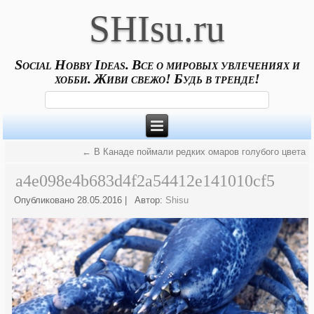
SHIsu.ru
Social Hobby Ideas. Все о мировых увлечениях и
хобби. Живи свежо! Будь в тренде!
←
В Канаде поймали редких омаров голубого цвета
a4e098e4b683d4f2a54412e141010cf5
Опубликовано
28.05.2016
|
Автор:
Shisu