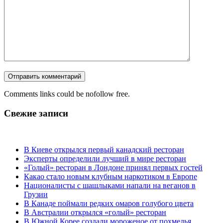
Comments links could be nofollow free.
Свежие записи
В Киеве открылся первый канадский ресторан
Эксперты определили лучший в мире ресторан
«Голый» ресторан в Лондоне принял первых гостей
Какао стало новым клубным наркотиком в Европе
Националисты с шашлыками напали на веганов в
Грузии
В Канаде поймали редких омаров голубого цвета
В Австралии открылся «голый» ресторан
В Южной Корее создали мороженое от похмелья