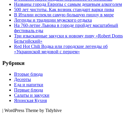
Названы города Европы с самым дешевым алкоголем
500 лет чистоты. Как возник стандарт варки пива
В Италии испекли самую большую пиццу в мире
Легенды и традиции мужского отдыха
На 760-летие Львова в городе пройдет масштабный
фестиваль еды
Три изысканные закуски к новому пиву «Robert Doms
Бельгийский»
Red Hot Chili Водка или городские легенды об
«Украинской медовой с перцем»
Рубрики
Вторые блюда
Десерты
Еда и напитки
Первые блюда
Салаты и закуски
Японская Кухня
|
WordPress Theme by Tidyhive