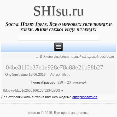
SHIsu.ru
Social Hobby Ideas. Все о мировых увлечениях и
хобби. Живи свежо! Будь в тренде!
←
В Киеве открылся первый канадский ресторан
04be31f0e37e1e928e78c88e21b58b27
Опубликовано
16.06.2016
|
Автор:
Shisu
Полный размер:
219 × 23
пикселей
0deb7e4da51d2685186135f32343280f
»
Для отправки комментария вам необходимо
авторизоваться
.
shisu.ru © 2019. Все права защищены.