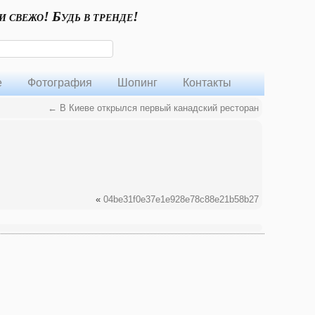
и свежо! Будь в тренде!
е
Фотография
Шопинг
Контакты
←
В Киеве открылся первый канадский ресторан
«
04be31f0e37e1e928e78c88e21b58b27