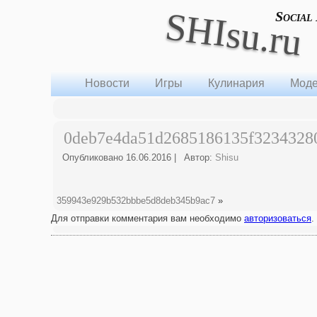
SHIsu.ru
Social
Новости
Игры
Кулинария
Моде
0deb7e4da51d2685186135f3234328
Опубликовано
16.06.2016
|
Автор:
Shisu
359943e929b532bbbe5d8deb345b9ac7
»
Для отправки комментария вам необходимо
авторизоваться
.