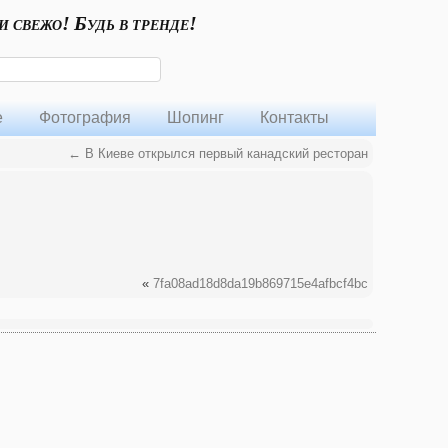
и свежо! Будь в тренде!
е
Фотография
Шопинг
Контакты
←
В Киеве открылся первый канадский ресторан
«
7fa08ad18d8da19b869715e4afbcf4bc