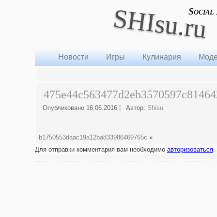
SHIsu.ru
Social
Новости
Игры
Кулинария
Моде
475e44c563477d2eb3570597c81464
Опубликовано
16.06.2016
|
Автор:
Shisu
b1750553daac19a12ba833986469765c
»
Для отправки комментария вам необходимо
авторизоваться
.