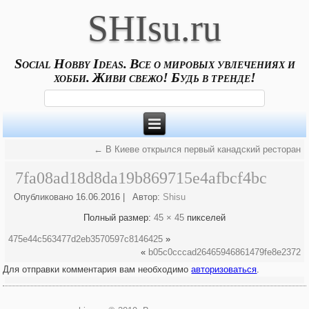
SHIsu.ru
Social Hobby Ideas. Все о мировых увлечениях и
хобби. Живи свежо! Будь в тренде!
←
В Киеве открылся первый канадский ресторан
7fa08ad18d8da19b869715e4afbcf4bc
Опубликовано
16.06.2016
|
Автор:
Shisu
Полный размер:
45 × 45
пикселей
475e44c563477d2eb3570597c8146425
»
«
b05c0cccad26465946861479fe8e2372
Для отправки комментария вам необходимо
авторизоваться
.