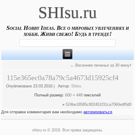
SHIsu.ru
Social Hobby Ideas. Все о мировых увлечениях и
хобби. Живи свежо! Будь в тренде!
←
Весеннее печенье за 30 минут
115e365ec0a78a79c5a4673d15925cf4
Опубликовано
23.03.2016
|
Автор:
Shisu
Полный размер:
600 × 448
пикселей
«
524be18585c802451f31ca7060edf0d0
Для отправки комментария вам необходимо
авторизоваться
.
shisu.ru © 2019. Все права защищены.