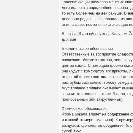
классификации размеров женских бюст
легенда почти определённо неверна: 
то есть более чем на век раньше. В 
довольно редко — как правило, из них
шампанское, постепенно стекающее во
Впервые была обнаружена Клаусом Йо
для вин
Биологическое обоснование:
Ответственные за восприятие сладости
распознает ближе к гортани, кислые ч
центре языка. С помощью формы ёмкост
они будут с комфортом восприняты, ли
открытой формы заставляют нас делать
раструбом заставляют голову откидыва
вкус главное влияние оказывает именн
зависит от толщины стенки бокала, от
полированный или закругленный).
Химическое обоснование:
Форма бокала влияет на содержание ф
и в какой-то мере вкус вина). К приме
воздухом, фенольные соединения быс
сухой вкус.