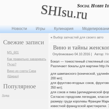
SHIsu.ru
Social Hobby I
Новости
Игры
Кулинария
Моделирован
«
Выбор запчастей для своего авто
Свежие записи
Вино и тайны женског
MS_601
Опубликовано
04.10.2016
|
Автор:
H
Как правильно заваривать
Бокал — тонкостенный стеклянный сосу
Пуэр?
Различают бокалы для мартини http://w
Вино из сорта Сира
для шампанского (конической, удлинё
(Шираз)
200 мл);
для фруктово-ягодных соков, фрукто
Популярное
350 мл);
для соков и пива (цилиндрической фо
Лодка
Согласно городским легендам, класси
размеру груди королевы Франции Мари
известной французской аристократки.