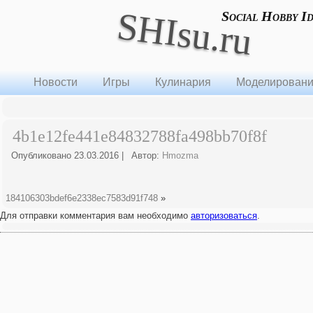
SHIsu.ru
Social Hobby I
Новости
Игры
Кулинария
Моделирован
4b1e12fe441e84832788fa498bb70f8f
Опубликовано
23.03.2016
|
Автор:
Hmozma
184106303bdef6e2338ec7583d91f748
»
Для отправки комментария вам необходимо
авторизоваться
.