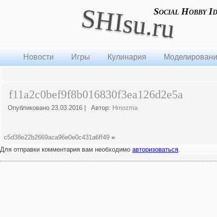
SHIsu.ru
Social Hobby I
Новости
Игры
Кулинария
Моделирован
f11a2c0bef9f8b016830f3ea126d2e5a
Опубликовано
23.03.2016
|
Автор:
Hmozma
c5d38e22b2669aca96e0e0c431a6ff49
»
Для отправки комментария вам необходимо
авторизоваться
.