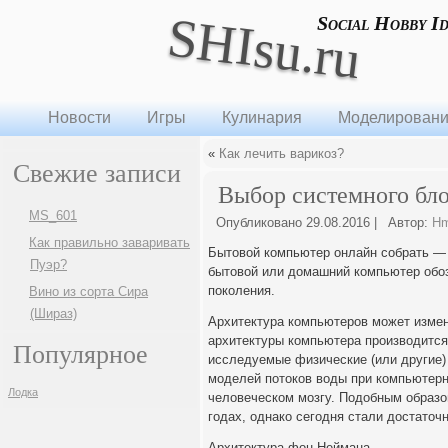
SHIsu.ru
Social Hobby I
Новости
Игры
Кулинария
Моделирован
«
Как лечить варикоз?
Свежие записи
Выбор системного бл
MS_601
Опубликовано
29.08.2016
|
Автор:
H
Как правильно заваривать
Бытовой компьютер онлайн собрать — 
Пуэр?
бытовой или домашний компьютер обоз
поколения.
Вино из сорта Сира
(Шираз)
Архитектура компьютеров может измен
архитектуры компьютера производитс
Популярное
исследуемые физические (или другие) 
моделей потоков воды при компьютерн
Лодка
человеческом мозгу. Подобным образо
годах, однако сегодня стали достаточ
Архитектура фон Неймана