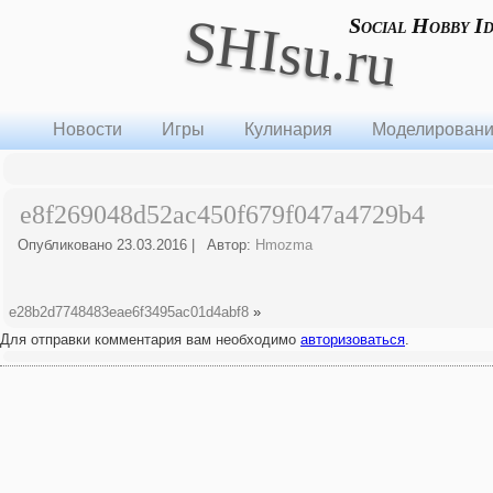
SHIsu.ru
Social Hobby I
Новости
Игры
Кулинария
Моделирован
e8f269048d52ac450f679f047a4729b4
Опубликовано
23.03.2016
|
Автор:
Hmozma
e28b2d7748483eae6f3495ac01d4abf8
»
Для отправки комментария вам необходимо
авторизоваться
.