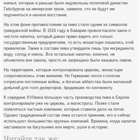
князья, которые и раньше были недовольны политикой династии
Габсбургов на имперском троне, заявили, что не будут им
подчиняться и начали восстание.
На этом фоне противостояние за пиво стало одним из символов
гражданской войны. В 1516 году в Баварии провозгласили закон о
чистоте напитка, который давал право варить его только
государственным предприятиям, то есть монастыри лишались этой
привилегии. Также в составе пива утвердили лишь три ингредиента:
воду, солод и хмель. Все остальные напитки, конечно, не
объявляли вне закона, просто их запрещено были называть пивом.
На территориях, которые контролировала церковь, монастыри
сопротивлялись этим веяниям. Но Германию почти столетие
сотрясали постоянные войны, и богатые аббатства были желанной
добычей для толп дезертиров, бродивших по континенту.
К середине XVIIвека большую часть производства пива в Европе
контролировали уже не церковь, а магистраты. Позже стали
появляться частные компании, которые ставили дело на поток.
Однако традиционный состав пива остался прежним, его и сейчас
используют большинство крупных компаний. Времена, когда напиток
настаивали на багульнике или мирте, ушли в историю.
Читайте так же: