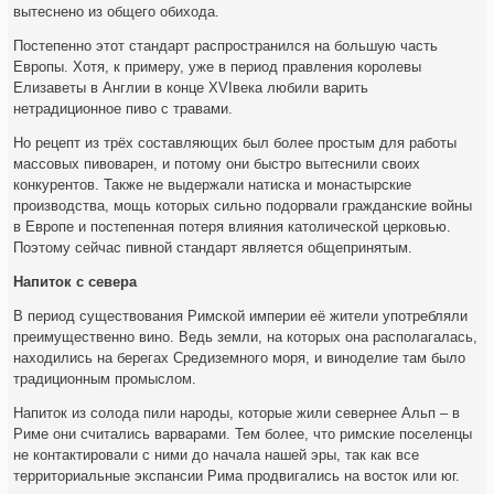
вытеснено из общего обихода.
Постепенно этот стандарт распространился на большую часть
Европы. Хотя, к примеру, уже в период правления королевы
Елизаветы в Англии в конце XVIвека любили варить
нетрадиционное пиво с травами.
Но рецепт из трёх составляющих был более простым для работы
массовых пивоварен, и потому они быстро вытеснили своих
конкурентов. Также не выдержали натиска и монастырские
производства, мощь которых сильно подорвали гражданские войны
в Европе и постепенная потеря влияния католической церковью.
Поэтому сейчас пивной стандарт является общепринятым.
Напиток с севера
В период существования Римской империи её жители употребляли
преимущественно вино. Ведь земли, на которых она располагалась,
находились на берегах Средиземного моря, и виноделие там было
традиционным промыслом.
Напиток из солода пили народы, которые жили севернее Альп – в
Риме они считались варварами. Тем более, что римские поселенцы
не контактировали с ними до начала нашей эры, так как все
территориальные экспансии Рима продвигались на восток или юг.