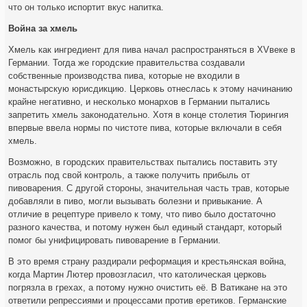
что он только испортит вкус напитка.
Война за хмель
Хмель как ингредиент для пива начал распространяться в XVвеке в
Германии. Тогда же городские правительства создавали
собственные производства пива, которые не входили в
монастырскую юрисдикцию. Церковь отнеслась к этому начинанию
крайне негативно, и несколько монархов в Германии пытались
запретить хмель законодательно. Хотя в конце столетия Тюрингия
впервые ввела нормы по чистоте пива, которые включали в себя
хмель.
Возможно, в городских правительствах пытались поставить эту
отрасль под свой контроль, а также получить прибыль от
пивоварения. С другой стороны, значительная часть трав, которые
добавляли в пиво, могли вызывать болезни и привыкание. А
отличие в рецептуре привело к тому, что пиво было достаточно
разного качества, и потому нужен был единый стандарт, который
помог бы унифицировать пивоварение в Германии.
В это время страну раздирали реформация и крестьянская война,
когда Мартин Лютер провозгласил, что католическая церковь
погрязла в грехах, а потому нужно очистить её. В Ватикане на это
ответили репрессиями и процессами против еретиков. Германские