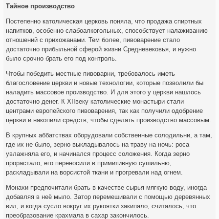
Тайное производство
Постепенно католическая церковь поняла, что продажа спиртных
напитков, особенно слабоалкогольных, способствует налаживанию
отношений с прихожанами. Тем более, пивоварение стало
достаточно прибыльной сферой жизни Средневековья, и нужно
было срочно брать его под контроль.
Чтобы победить местные пивоварни, требовалось иметь
благословение церкви и новые технологии, которые позволили бы
наладить массовое производство. И для этого у церкви нашлось
достаточно денег. К XIIвеку католические монастыри стали
центрами европейского пивоварения, так как получили одобрение
церкви и накопили средств, чтобы сделать производство массовым.
В крупных аббатствах оборудовали собственные солодильни, а там,
где их не было, зерно выкладывалось на траву на ночь: роса
увлажняла его, и начинался процесс соложения. Когда зерно
прорастало, его переносили в примитивную сушильню,
раскладывали на ворсистой ткани и прогревали над огнем.
Монахи предпочитали брать в качестве сырья мягкую воду, иногда
добавляя в неё мыло. Затор перемешивали с помощью деревянных
вил, и когда сусло вокруг их рукоятки закипало, считалось, что
преобразование крахмала в сахар закончилось.