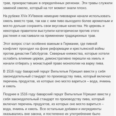
трав, произраставших в определённых регионах. Эти травы служили
заменой хмелю, который на тот момент знали плохо.
На рубеже XVи XVIвеков немецкие пивоварни начали использовать
хмель вместо трав, так как с ним пиво выходило более ароматным и
могло дольше сохранять свои вкусовые качества. Но церковь и
некоторые правители выступили категорически против этого
растения и настаивали на применении традиционных трав.
Этот вопрос стал особенно важным в Германии, где пивной
конфликт проходил на фоне реформации и крестьянской войны
против династии Габсбургов. Северные княжества, которые хотели
ослабить влияние церкви, демонстративно перешли на хмель и
начали отбирать у монастырей право монополии на варку пива.
В 1516 году баварский герцог Вильгельм IVрешил ввести у себя
законодательный стандарт по производству пива, который включал
перечень продуктов, из которых оно могло вариться – вода, ячмень
и хмель
Позднее в 1516 году баварский герцог Вильгельм IVрешил ввести у
себя законодательный стандарт по производству пива, который
включал перечень продуктов, из которых оно могло вариться –
вода, ячмень и хмель. Все остальные добавки и ингредиенты
оказывались вне закона, и постепенно их употребление было