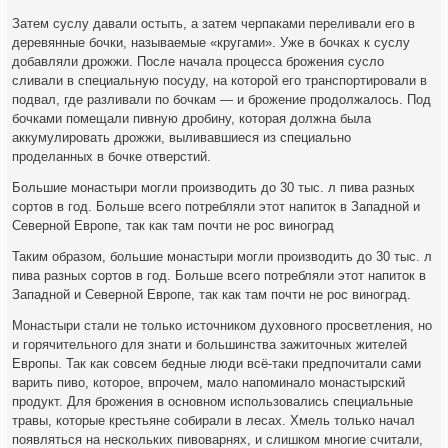
Затем суслу давали остыть, а затем черпаками переливали его в
деревянные бочки, называемые «кругами». Уже в бочках к суслу
добавляли дрожжи. После начала процесса брожения сусло
сливали в специальную посуду, на которой его транспортировали в
подвал, где разливали по бочкам — и брожение продолжалось. Под
бочками помещали пивную дробину, которая должна была
аккумулировать дрожжи, выливавшиеся из специально
проделанных в бочке отверстий.
Большие монастыри могли производить до 30 тыс. л пива разных
сортов в год. Больше всего потребляли этот напиток в Западной и
Северной Европе, так как там почти не рос виноград
Таким образом, большие монастыри могли производить до 30 тыс. л
пива разных сортов в год. Больше всего потребляли этот напиток в
Западной и Северной Европе, так как там почти не рос виноград.
Монастыри стали не только источником духовного просветления, но
и горячительного для знати и большинства зажиточных жителей
Европы. Так как совсем бедные люди всё-таки предпочитали сами
варить пиво, которое, впрочем, мало напоминало монастырский
продукт. Для брожения в основном использовались специальные
травы, которые крестьяне собирали в лесах. Хмель только начал
появляться на нескольких пивоварнях, и слишком многие считали,