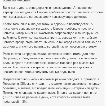
более популярным.
Вино было достаточно дорогим в производстве. А население
варварских государств Европы требовало простого напитка, который
мог бы оказывать согревающее и тонизирующее действие
Кроме того, вино было достаточно дорогим в производстве. А
население варварских государств Европы требовало простого
напитка, который мог бы оказывать согревающее и тонизирующее
действие. К тому же, на кислых грунтах севера континента было
намного проще выращивать ячмень, а виноград служил только для
еды или для кислого напитка, который часто перегоняли в водку.
Разные страны предпочитали непохожие наполнители для пива.
Например, в Скандинавии использовали багульник, а в Германии
больше брали тысячелистник, который массово рос в местных
лесах. Различалась и крепость напитка: его могли сцеживать
несколько раз, чтобы получить разные виды пива.
Потребляли пиво много и по самым разным поводам. К примеру, в
Германии в XIIIвеке считали, что молоко часто заражается спорами
болезней, а значит, его вредно пить кормящим матерям или детям.
Потому им специально давали пиво. В приютах давали по пинте
(0,57 л) пива на ребёнка в день, хотя крепость напитка была
небольшой – 3%.