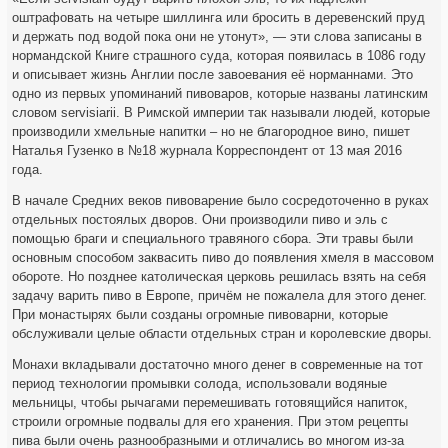
оштрафовать на четыре шиллинга или бросить в деревенский пруд
и держать под водой пока они не утонут», — эти слова записаны в
нормандской Книге страшного суда, которая появилась в 1086 году
и описывает жизнь Англии после завоевания её норманнами. Это
одно из первых упоминаний пивоваров, которые названы латинским
словом servisiarii. В Римской империи так называли людей, которые
производили хмельные напитки – но не благородное вино, пишет
Наталья Гузенко в №18 журнала Корреспондент от 13 мая 2016
года.
В начале Средних веков пивоварение было сосредоточенно в руках
отдельных постоялых дворов. Они производили пиво и эль с
помощью браги и специального травяного сбора. Эти травы были
основным способом заквасить пиво до появления хмеля в массовом
обороте. Но позднее католическая церковь решилась взять на себя
задачу варить пиво в Европе, причём не пожалела для этого денег.
При монастырях были созданы огромные пивоварни, которые
обслуживали целые области отдельных стран и королевские дворы.
Монахи вкладывали достаточно много денег в современные на тот
период технологии промывки солода, использовали водяные
мельницы, чтобы рычагами перемешивать готовящийся напиток,
строили огромные подвалы для его хранения. При этом рецепты
пива были очень разнообразными и отличались во многом из-за