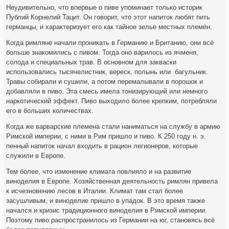
Неудивительно, что впервые о пиве упоминает только историк
Публий Корнелий Тацит. Он говорит, что этот напиток любят пить
германцы, и характеризует его как тайное зелье местных племён.
Когда римляне начали проникать в Германию и Британию, они всё
больше знакомились с пивом. Тогда оно варилось из ячменя,
солода и специальных трав. В основном для закваски
использовались тысячелистник, вереск, полынь или багульник.
Травы собирали и сушили, а потом перемалывали в порошок и
добавляли в пиво. Эта смесь имела тонизирующий или немного
наркотический эффект. Пиво выходило более крепким, потребляли
его в больших количествах.
Когда же варварские племена стали наниматься на службу в армию
Римской империи, с ними в Рим пришло и пиво. К 250 году н. э.
пенный напиток начал входить в рацион легионеров, которые
служили в Европе.
Тем более, что изменение климата повлияло и на развитие
виноделия в Европе. Хозяйственная деятельность римлян привела
к исчезновению лесов в Италии. Климат там стал более
засушливым, и виноделие пришло в упадок. В это время также
начался и кризис традиционного виноделия в Римской империи.
Поэтому пиво распространилось из Германии на юг, становясь всё