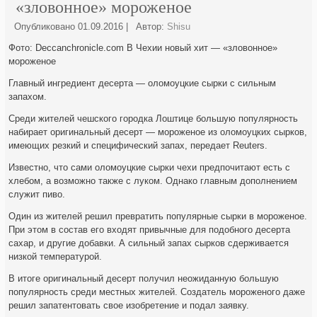
«зловонное» мороженое
Опубликовано
01.09.2016
|
Автор:
Shisu
Фото: Deccanchronicle.com В Чехии новый хит — «зловонное»
мороженое
Главный ингредиент десерта — оломоуцкие сырки с сильным
запахом.
Среди жителей чешского городка Лоштице большую популярность
набирает оригинальный десерт — мороженое из
оломоуцких сырков,
имеющих резкий и специфический запах, передает Reuters.
Известно, что сами оломоуцкие сырки чехи предпочитают есть с
хлебом, а возможно также с луком. Однако главным дополнением
служит пиво.
Один из жителей решил превратить популярные сырки в мороженое.
При этом в состав его входят привычные для подобного десерта
сахар, и другие добавки. А сильный запах сырков сдерживается
низкой температурой.
В итоге оригинальный десерт получил неожиданную большую
популярность среди местных жителей. Создатель мороженого даже
решил запатентовать свое изобретение и подал заявку.