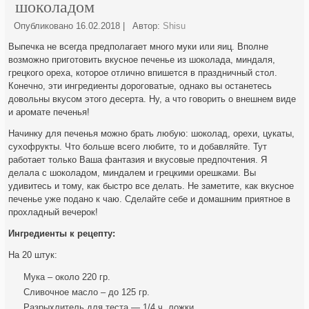
шоколадом
Опубликовано
16.02.2018
|
Автор:
Shisu
Выпечка не всегда предполагает много муки или яиц. Вполне
возможно приготовить вкусное печенье из шоколада, миндаля,
грецкого ореха, которое отлично впишется в праздничный стол.
Конечно, эти ингредиенты дороговатые, однако вы останетесь
довольны вкусом этого десерта. Ну,
а что говорить о внешнем виде
и аромате печенья!
Начинку для печенья можно брать любую: шоколад, орехи, цукаты,
сухофрукты. Что больше всего любите, то и добавляйте. Тут
работает только Ваша фантазия и вкусовые предпочтения. Я
делала с шоколадом, миндалем и грецкими орешками. Вы
удивитесь и тому, как быстро все делать. Не заметите, как вкусное
печенье уже подано к чаю. Сделайте себе и домашним приятное в
прохладный вечерок!
Ингредиенты к рецепту:
На 20 штук:
Мука – около 220 гр.
Сливочное масло – до 125 гр.
Разрыхлитель для теста — 1/4 ч. ложки