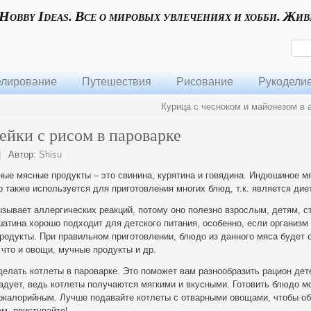
 Hobby Ideas. Все о мировых увлечениях и хобби. Жив
лирование
Путешествия
Рисование
Рукодели
Курица с чесноком и майонезом в 
ейки с рисом в пароварке
|
Автор:
Shisu
ые мясные продукты – это свинина, курятина и говядина. Индюшиное мя
о также используется для приготовления многих блюд, т.к. является дие
ызывает аллергических реакций, потому
оно полезно взрослым, детям, 
тина хорошо подходит для детского питания, особенно, если организм 
родукты. При правильном приготовлении, блюдо из данного мяса будет 
 что и овощи, мучные продукты и др.
елать котлеты в пароварке. Это поможет вам разнообразить рацион дет
адует, ведь котлеты получаются мягкими и вкусными. Готовить блюдо м
локалорийным. Лучше подавайте котлеты с отварными овощами, чтобы об
м, приступайте!