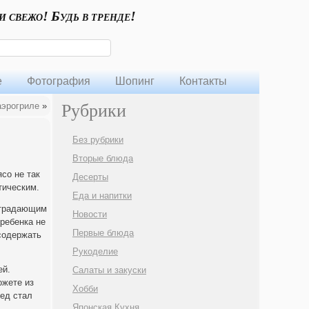
и свежо! Будь в тренде!
е
Фотография
Шопинг
Контакты
аэрогриле
»
Рубрики
Без рубрики
Вторые блюда
со не так
Десерты
тическим.
Еда и напитки
страдающим
Новости
ребенка не
Первые блюда
содержать
Рукоделие
ей.
Салаты и закуски
ожете из
Хобби
ед стал
Японская Кухня