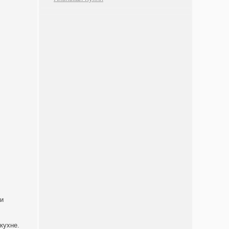
ки
кухне.