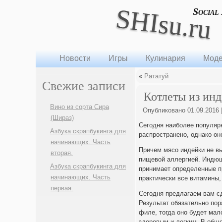
SHIsu.ru
Social
Новости
Игры
Кулинария
Моде
«
Рататуй
Свежие записи
Котлеты из инд
Вино из сорта Сира
Опубликовано
01.09.2016
(Шираз)
Сегодня наиболее популярн
Азбука скрапбукинга для
распространено, однако он
начинающих. Часть
Причем мясо индейки не в
вторая.
пищевой аллергией. Индюша
Азбука скрапбукинга для
принимает определенные п
начинающих. Часть
практически все витамины,
первая.
Сегодня предлагаем вам сд
Результат обязательно пор
филе, тогда оно будет ма
здоровым и легким. В обще