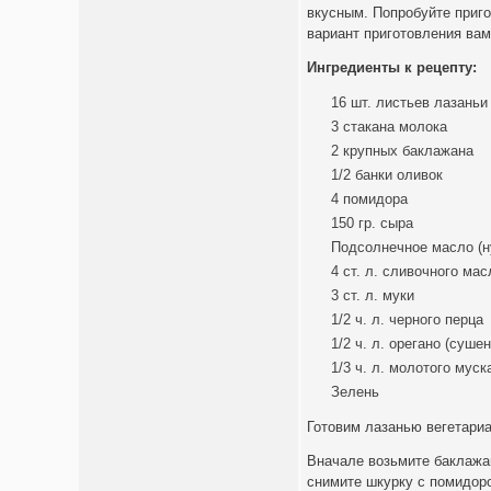
вкусным. Попробуйте приго
вариант приготовления вам
Ингредиенты к рецепту:
16 шт. листьев лазаньи
3 стакана молока
2 крупных баклажана
1/2 банки оливок
4 помидора
150 гр. сыра
Подсолнечное масло (н
4 ст. л. сливочного мас
3 ст. л. муки
1/2 ч. л. черного перца
1/2 ч. л. орегано (суше
1/3 ч. л. молотого муск
Зелень
Готовим лазанью вегетари
Вначале возьмите баклажан
снимите шкурку с помидоро