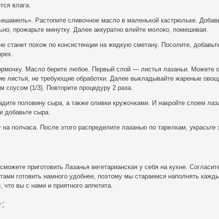
тся влага.
Бешамель». Растопите сливочное масло в маленькой кастрюльке. Добав
но, прожарьте минутку. Далее аккуратно влейте молоко, помешивая.
 не станет похож по консистенции на жидкую сметану. Посолите, добавь
орех.
рмочку. Масло берите любое. Первый слой — листья лазаньи. Можете 
хие листья, не требующие обработки. Далее выкладывайте жареные овощ
м соусом (1/3). Повторите процедуру 2 раза.
дите половину сыра, а также оливки кружочками. И накройте слоем лаз
и добавьте сыра.
 на полчаса. После этого распределите лазанью по тарелкам, украсьте
 сможете приготовить Лазанья вегетарианская у себя на кухне. Согласите
тами готовить намного удобнее, поэтому мы стараемся наполнять кажды
 что вы с нами и приятного аппетита.
: