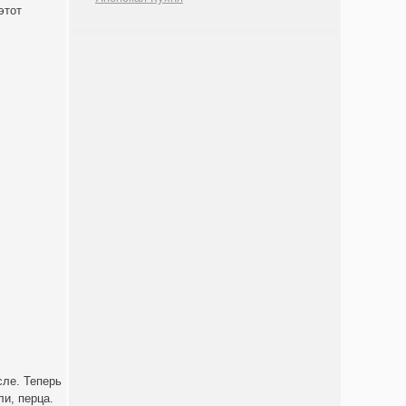
этот
сле. Теперь
ли, перца.