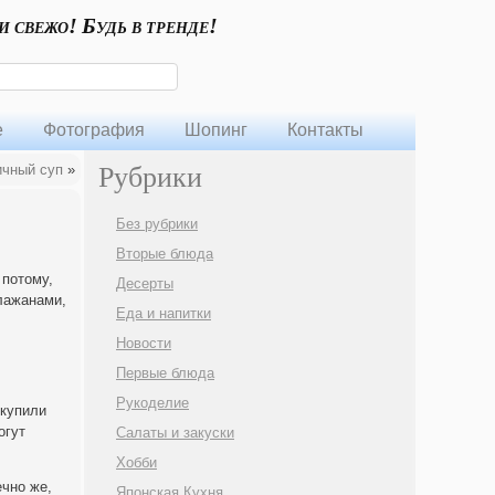
и свежо! Будь в тренде!
е
Фотография
Шопинг
Контакты
ичный суп
»
Рубрики
Без рубрики
Вторые блюда
 потому,
Десерты
лажанами,
Еда и напитки
Новости
Первые блюда
Рукоделие
 купили
огут
Салаты и закуски
Хобби
ечно же,
Японская Кухня