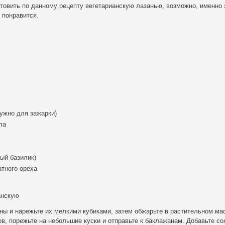
товить по данному рецепту вегетарианскую лазанью, возможно, именно 
 понравится.
ужно для зажарки)
ла
ный базилик)
атного ореха
анскую
ы и нарежьте их мелкими кубиками, затем обжарьте в растительном ма
в, порежьте на небольшие куски и отправьте к баклажанам. Добавьте со