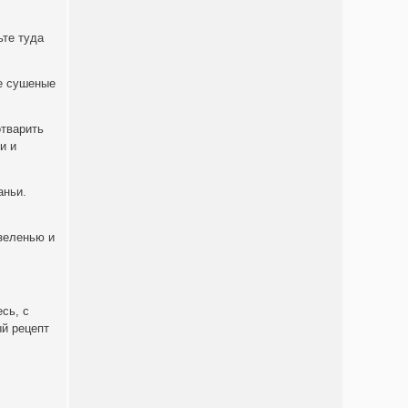
ьте туда
те сушеные
отварить
и и
аньи.
 зеленью и
сь, с
й рецепт