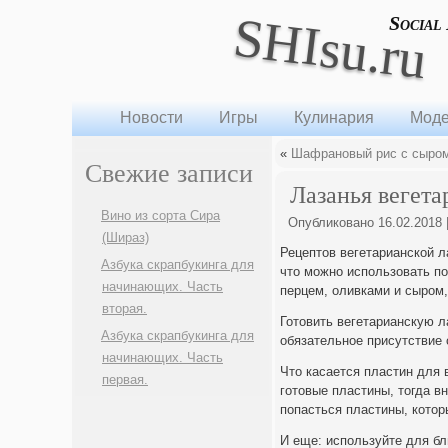
SHIsu.ru
Social
Новости
Игры
Кулинария
Моде
«
Шафрановый рис с сыро
Свежие записи
Лазанья вегета
Вино из сорта Сира
Опубликовано
16.02.2018
(Шираз)
Рецептов вегетарианской л
Азбука скрапбукинга для
что можно использовать п
начинающих. Часть
перцем, оливками и сыром
вторая.
Готовить вегетарианскую 
Азбука скрапбукинга для
обязательное присутствие с
начинающих. Часть
Что касается пластин для 
первая.
готовые пластины, тогда вн
попасться пластины, котор
И еще: используйте для бл