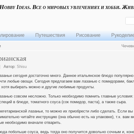
 Hobby Ideas. Все о мировых увлечениях и хобби. Жив
лирование
Путешествия
Рисование
Рукодели
м
Чечев
рианская
|
Автор:
Shisu
азаньи сегодня достаточно много. Данное итальянское блюдо популярно
очти любые овощи. Сегодня предлагаем вам лазанью с помидорами, бак
, хотя выбирать можно и другие любимые
продукты.
лазанью совсем несложно. Только необходимо помнить главные условия:
пеций в блюде, томатного соуса (сок помидор, паста), а также сыра.
вегетарианской лазаньи, то можно их приобрести либо сделать. Если вы
имательно читайте инструкцию (она обычно есть на упаковке), т.к. вам м
ые необходимо вначале отварить.
юда побольше соуса, ведь тогда оно получится довольно сочным и, кон