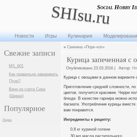
SHIsu.ru
Social Hobby I
Новости
Игры
Кулинария
Моделирован
«
Свинина «Порк-чоп»
Свежие записи
Курица запеченная с 
MS_601
Опубликовано
23.03.2016
|
Автор:
H
Как правильно заваривать
Курица с овощами в данном варианте о
Пуэр?
Приготовление средней сложности, по
Вино из сорта Сира
цветов, получится красивее. Черри по
(Шираз)
блюде. В качестве гарнира можно испо
басмати. Употребление курицы вместе
Популярное
вам понравится.
Ингредиенты к рецепту:
Лодка
0,8 кг куриной голени
30 мл масла растительного