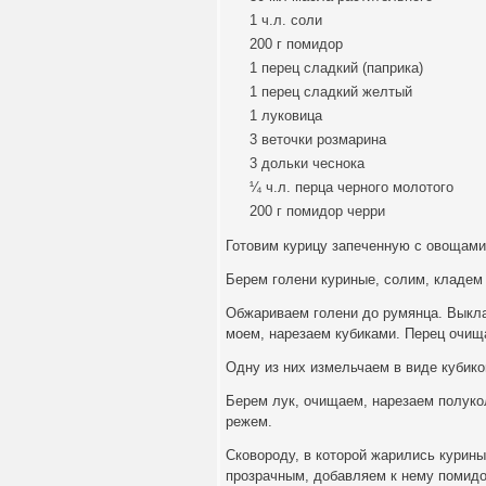
1 ч.л. соли
200 г помидор
1 перец сладкий (паприка)
1 перец сладкий желтый
1 луковица
3 веточки розмарина
3 дольки чеснока
¼ ч.л. перца черного молотого
200 г помидор черри
Готовим курицу запеченную с овощами
Берем голени куриные, солим, кладем
Обжариваем голени до румянца. Выкл
моем, нарезаем кубиками. Перец очищ
Одну из них измельчаем в виде кубико
Берем лук, очищаем, нарезаем полуко
режем.
Сковороду, в которой жарились курины
прозрачным, добавляем к нему помидо