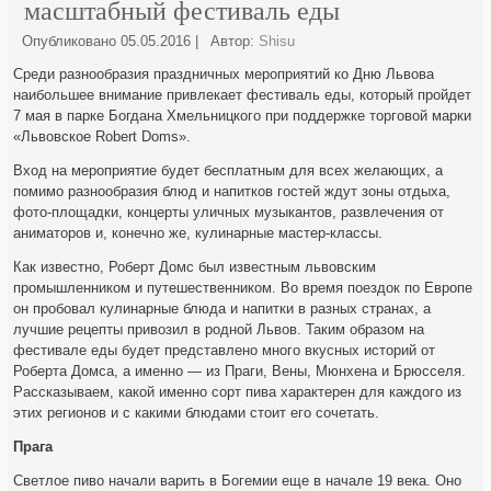
масштабный фестиваль еды
Опубликовано
05.05.2016
|
Автор:
Shisu
Среди разнообразия праздничных мероприятий ко Дню Львова
наибольшее внимание привлекает фестиваль еды, который пройдет
7 мая в парке Богдана Хмельницкого при поддержке торговой марки
«Львовское Robert Doms».
Вход на мероприятие будет бесплатным для всех желающих, а
помимо разнообразия блюд и напитков гостей ждут зоны отдыха,
фото-площадки, концерты уличных музыкантов, развлечения от
аниматоров и, конечно же, кулинарные мастер-классы.
Как известно, Роберт Домс был известным львовским
промышленником и путешественником. Во время поездок по Европе
он пробовал кулинарные блюда и напитки в разных странах, а
лучшие рецепты привозил в родной Львов. Таким образом на
фестивале еды будет представлено много вкусных историй от
Роберта Домса, а именно — из Праги, Вены, Мюнхена и Брюсселя.
Рассказываем, какой именно сорт пива характерен для каждого из
этих регионов и с какими блюдами стоит его сочетать.
Прага
Светлое пиво начали варить в Богемии еще в начале 19 века. Оно