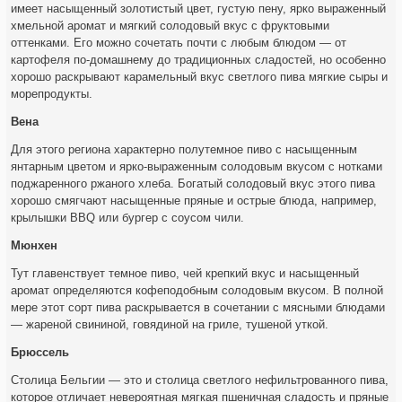
имеет насыщенный золотистый цвет, густую пену, ярко выраженный
хмельной аромат и мягкий солодовый вкус с фруктовыми
оттенками. Его можно сочетать почти с любым блюдом — от
картофеля по-домашнему до традиционных сладостей, но особенно
хорошо раскрывают карамельный вкус светлого пива мягкие сыры и
морепродукты.
Вена
Для этого региона характерно полутемное пиво с насыщенным
янтарным цветом и ярко-выраженным солодовым вкусом с нотками
поджаренного ржаного хлеба. Богатый солодовый вкус этого пива
хорошо смягчают насыщенные пряные и острые блюда, например,
крылышки BBQ или бургер с соусом чили.
Мюнхен
Тут главенствует темное пиво, чей крепкий вкус и насыщенный
аромат определяются кофеподобным солодовым вкусом. В полной
мере этот сорт пива раскрывается в сочетании с мясными блюдами
— жареной свининой, говядиной на гриле, тушеной уткой.
Брюссель
Столица Бельгии — это и столица светлого нефильтрованного пива,
которое отличает невероятная мягкая пшеничная сладость и пряные