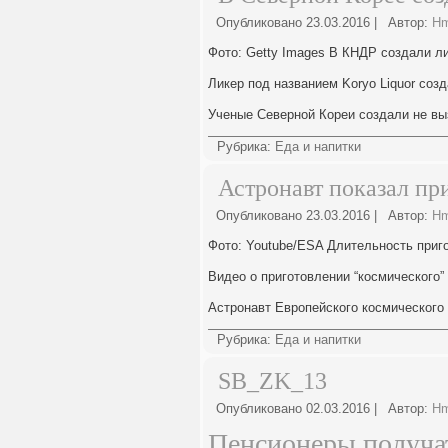
Опубликовано
23.03.2016
|
Автор:
H
Фото: Getty Images В КНДР создали л
Ликер под названием Koryo Liquor созд
Ученые Северной Кореи создали не в
Рубрика:
Еда и напитки
Астронавт показал пр
Опубликовано
23.03.2016
|
Автор:
H
Фото: Youtube/ESA Длительность приго
Видео о приготовлении “космического”
Астронавт Европейского космического
Рубрика:
Еда и напитки
SB_ZK_13
Опубликовано
02.03.2016
|
Автор:
H
Пенсионеры получат