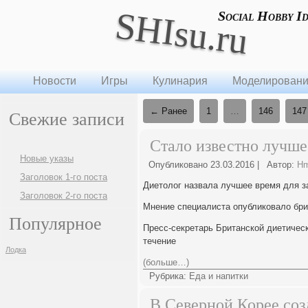
SHIsu.ru
Social Hobby I
Новости
Игры
Кулинария
Моделирован
← Ранее
1
…
146
147
Свежие записи
Стало известно лучше
Новые указы
Опубликовано
23.03.2016
|
Автор:
H
Заголовок 1-го поста
Диетолог назвала лучшее время для з
Заголовок 2-го поста
Мнение специалиста опубликовало брит
Популярное
Пресс-секретарь Британской диетическ
течение
Лодка
(больше…)
Рубрика:
Еда и напитки
В Северной Корее соз