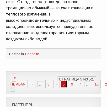
лист. Отвод тепла от конденсаторов
традиционно обычный — за счёт конвекции и
теплового излучения, в
высокопроизводительных и индустриальных
холодильниках используется принудительное
охлаждение конденсатора вентиляторным
воздухом либо водой.
Posted in
Новости
«
СТРАНИЦА 5 ИЗ 525
ПЕРВАЯ
«
...
3
4
5
6
7
...
10
2
»
ПАРТНЕРЫ: