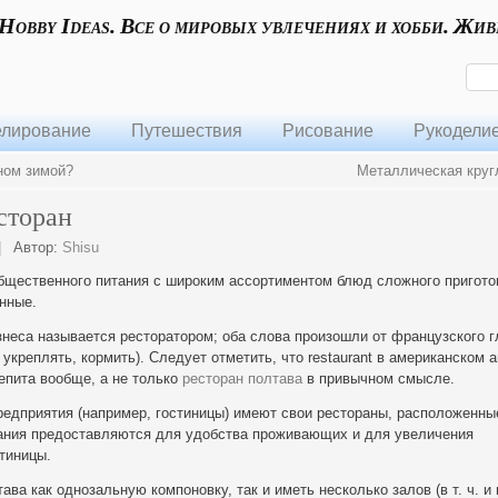
 Hobby Ideas. Все о мировых увлечениях и хобби. Жив
лирование
Путешествия
Рисование
Рукодели
оном зимой?
Металлическая круг
сторан
|
Автор:
Shisu
бщественного питания с широким ассортиментом блюд сложного пригото
нные.
неса называется ресторатором; оба слова произошли от французского г
, укреплять, кормить). Следует отметить, что restaurant в американском 
пита вообще, а не только
ресторан полтава
в привычном смысле.
едприятия (например, гостиницы) имеют свои рестораны, расположенны
итания предоставляются для удобства проживающих и для увеличения
тиницы.
ва как однозальную компоновку, так и иметь несколько залов (в т. ч. и