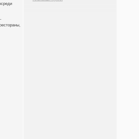
осреди
-
рестораны,