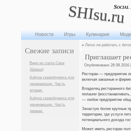
SHIsu.ru
Social
Новости
Игры
Кулинария
Моде
«
Легко ли работать с бет
Свежие записи
Приглашает ре
Вино из сорта Сира
Опубликовано
28.08.2016
(Шираз)
Ресторан — предприятие о
Азбука скрапбукинга для
включая заказные и фирме
начинающих. Часть
Владелец ресторанного биз
вторая.
restaurer (восстанавливать
Азбука скрапбукинга для
— любое предприятие обще
начинающих. Часть
Зачастую более крупные пр
первая.
территории, где услуги п
потенциального дохода гос
Может иметь ресторан полта