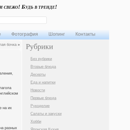
и свежо! Будь в тренде!
е
Фотография
Шопинг
Контакты
лая бочка
»
Рубрики
Без рубрики
Вторые блюда
вления,
Десерты
Еда и напитки
лагола
Новости
английском
Первые блюда
Рукоделие
е на их
Салаты и закуски
Хобби
 на разных
Японская Кухня