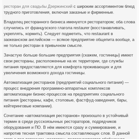
ресторан для свадьбы Дзержинский
с широким ассортиментом блюд
трудного приготовления, включая заказные и фирменные.
Владелец ресторанного бизнеса именуется ресторатором; оба слова
случились от французского глагола restaurer (восстанавливать,
укреплять, кормить). Следует подметить, что restaurant в
заокеанском английском — всякое предприятие общепита вообще, а
не только ресторан в привычном смысле.
Зачастую больше большие предприятия (скажем, гостиницы) имеют
свои рестораны, расположенные на их территории, где службы
питания предоставляются для комфорта проживающих и для
увеличения возможного дохода гостиницы.
Автоматизация ресторанов (предприятий социального питания) —
процесс внедрения программно-аппаратных комплексов
автоматизации бизнес-процессов на предприятиях социального
питания (рестораны, кафе, столовые, фастфуд-заведения, бары,
кейтеринговые компании).
Сочетание «автоматизация ресторанов» произошло в устойчивый
термин в среде русскоязычных рестораторов, подрядчиков
оборудования и ПО. В нём имеются сразу и суммирование, и
напротив тесная трактовка смысла составляющих слов. В данной