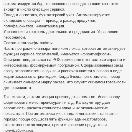
автоматизируется бар, то процесс производства напитков также
входит в число операций сервиса.
Склад и логистика, бухгалтерский учёт. Автоматизируются
складские операции — приход и расход продуктов,
полуфабрикатов, инвентаризация.
Управление и контроль деятельности предприятия. Управление
персоналом.
Состав и алгорифм работы
Часть программно-аппаратного комплекса, которая автоматизирует
функции сервиса посетителей, именуется «фронт-офисом».
Официант вводит заказ на POS-терминале с контактным экраном и
интерфейсом, формируемым программой. Сформированный заказ
сразу отправляется на кухню и распечатывается у повара в виде
марки заказа со штрих-кодом. Когда блюда приготовлены, повар
считывает сканером марку заказа, что служит сигналом готовности
для официанта.
Так, скажем, автоматизация производства помогает босс-повару
формировать меню, прейскурант и т. д. Калькулятору даёт
вероятность расчета стоимости блюд и их экономические
показатели. При автоматизации склада и логистики становится
гораздо проще осуществлять функции администраторов,
ответственных за закупки, прием и хранение продуктов и
полуфабрикатов.