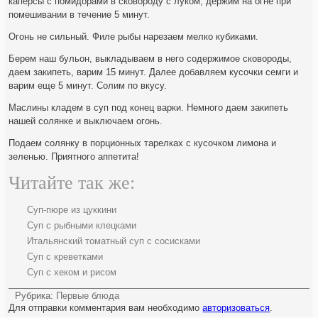
каперсы с помидорами в сковороду с луком, держим на огне при
помешивании в течение 5 минут.
Огонь не сильный. Филе рыбы нарезаем мелко кубиками.
Берем наш бульон, выкладываем в него содержимое сковороды,
даем закипеть, варим 15 минут. Далее добавляем кусочки семги и
варим еще 5 минут. Солим по вкусу.
Маслины кладем в суп под конец варки. Немного даем закипеть
нашей солянке и выключаем огонь.
Подаем солянку в порционных тарелках с кусочком лимона и
зеленью. Приятного аппетита!
Читайте так же:
Суп-пюре из цуккини
Суп с рыбными клецками
Итальянский томатный суп с сосисками
Суп с креветками
Суп с хеком и рисом
Рубрика:
Первые блюда
Для отправки комментария вам необходимо
авторизоваться
.