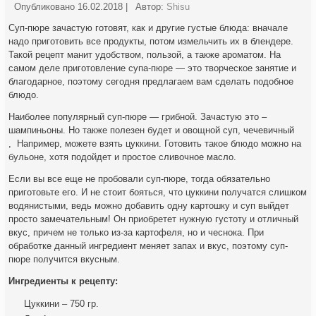
Опубликовано
16.02.2018
|
Автор:
Shisu
Суп-пюре зачастую готовят, как и другие густые блюда: вначале
надо приготовить все продукты, потом измельчить их в блендере.
Такой рецепт манит удобством, пользой, а также ароматом. На
самом деле приготовление супа-пюре — это творческое занятие и
благодарное, поэтому
сегодня предлагаем вам сделать подобное
блюдо.
Наиболее популярный суп-пюре — грибной. Зачастую это –
шампиньоны. Но также полезен будет и овощной суп, чечевичный
, Например, можете взять цуккини. Готовить такое блюдо можно на
бульоне, хотя подойдет и простое сливочное масло.
Если вы все еще не пробовали суп-пюре, тогда обязательно
приготовьте его. И не стоит бояться, что цуккини получатся слишком
водянистыми, ведь можно добавить одну картошку и суп выйдет
просто замечательным! Он приобретет нужную густоту и отличный
вкус, причем не только из-за картофеля, но и чеснока. При
обработке данный ингредиент меняет запах и вкус, поэтому суп-
пюре получится вкусным.
Ингредиенты к рецепту:
Цуккини – 750 гр.