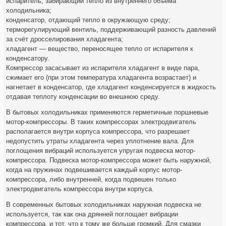
испаритель, забирающий тепло из внутреннего объёма
холодильника;
конденсатор, отдающий тепло в окружающую среду;
терморегулирующий вентиль, поддерживающий разность давлений
за счёт дросселирования хладагента;
хладагент — вещество, переносящее тепло от испарителя к
конденсатору.
Компрессор засасывает из испарителя хладагент в виде пара,
сжимает его (при этом температура хладагента возрастает) и
нагнетает в конденсатор, где хладагент конденсируется в жидкость
отдавая теплоту конденсации во внешнюю среду.
В бытовых холодильниках применяются герметичные поршневые
мотор-компрессоры. В таких компрессорах электродвигатель
располагается внутри корпуса компрессора, что разрешает
недопустить утраты хладагента через уплотнение вала. Для
поглощения вибраций используется упругая подвеска мотор-
компрессора. Подвеска мотор-компрессора может быть наружной,
когда на пружинах подвешивается каждый корпус мотор-
компрессора, либо внутренней, когда подвешен только
электродвигатель компрессора внутри корпуса.
В современных бытовых холодильниках наружная подвеска не
используется, так как она дрянней поглощает вибрации
компрессора, и тот, что к тому же больше громкий. Для смазки