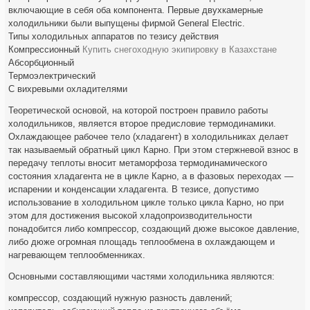
включающие в себя оба компонента. Первые двухкамерные
холодильники были выпущены фирмой General Electric.
Типы холодильных аппаратов по тезису действия
Компрессионный
Купить снегоходную экипировку в Казахстане
Абсорбционный
Термоэлектрический
С вихревыми охладителями
Теоретической основой, на которой построен правило работы
холодильников, является второе предисловие термодинамики.
Охлаждающее рабочее тело (хладагент) в холодильниках делает
так называемый обратный цикл Карно. При этом стержневой взнос в
передачу теплоты вносит метаморфоза термодинамического
состояния хладагента не в цикле Карно, а в фазовых переходах —
испарении и конденсации хладагента. В тезисе, допустимо
использование в холодильном цикле только цикла Карно, но при
этом для достижения высокой хладопроизводительности
понадобится либо компрессор, создающий дюже высокое давление,
либо дюже огромная площадь теплообмена в охлаждающем и
нагревающем теплообменниках.
Основными составляющими частями холодильника являются:
компрессор, создающий нужную разность давлений;