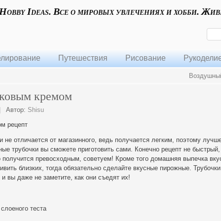
 Hobby Ideas. Все о мировых увлечениях и хобби. Жив
лирование
Путешествия
Рисование
Рукодели
Воздушный
лковым кремом
|
Автор:
Shisu
ом рецепт
и не отличается от магазинного, ведь получается легким, поэтому лучш
ые трубочки вы сможете приготовить сами. Конечно рецепт не быстрый,
о
получится превосходным, советуем! Кроме того домашняя выпечка вку
дивить близких, тогда обязательно сделайте вкусные пирожные. Трубочки
и вы даже не заметите, как они съедят их!
 слоеного теста