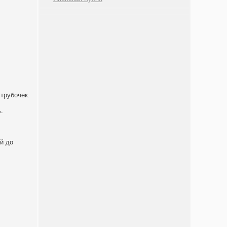
 трубочек.
.
й до