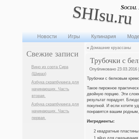
SHIsu.ru
Social
Новости
Игры
Кулинария
Моде
«
Домашние круассаны
Свежие записи
Трубочки с бе
Вино из сорта Сира
Опубликовано
23.03.2016
(Шираз)
Трубочки с белковым крем
Азбука скрапбукинга для
Такое пирожное практическ
начинающих. Часть
двойную порцию. Эти слоен
вторая.
результат порадует. Блюд
Азбука скрапбукинга для
покупной. И если хотите у
начинающих. Часть
понравятся вашим родным, 
первая.
Ингредиенты:
2 квадратные пластины
1 яйцо для смазывания