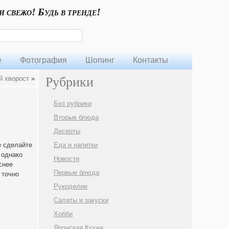
и свежо! Будь в тренде!
е
Фотография
Шопинг
Контакты
 хворост
»
Рубрики
Без рубрики
Вторые блюда
Десерты
е сделайте
Еда и напитки
 однако
Новости
снее
Первые блюда
 точно
Рукоделие
Салаты и закуски
Хобби
Японская Кухня