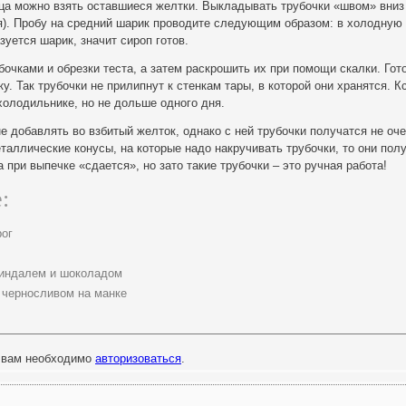
ца можно взять оставшиеся желтки. Выкладывать трубочки «швом» вниз
я). Пробу на средний шарик проводите следующим образом: в холодную
зуется шарик, значит сироп готов.
бочками и обрезки теста, а затем раскрошить их при помощи скалки. Гот
у. Так трубочки не прилипнут к стенкам тары, в которой они хранятся. К
холодильнике, но не дольше одного дня.
 добавлять во взбитый желток, однако с ней трубочки получатся не оч
таллические конусы, на которые надо накручивать трубочки, то они пол
 при выпечке «сдается», но зато такие трубочки – это ручная работа!
:
рог
миндалем и шоколадом
 черносливом на манке
 вам необходимо
авторизоваться
.