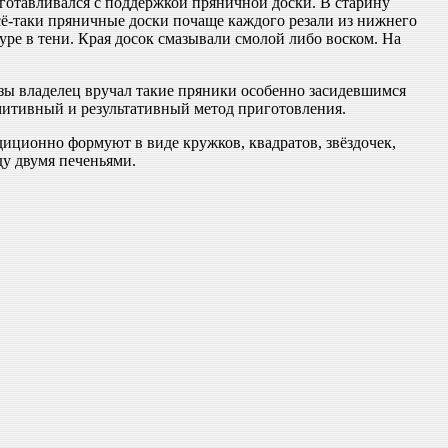
готавливался с поддержкой пряничной доски. В старину
ё-таки пряничные доски почаще каждого резали из нижнего
уре в тени. Края досок смазывали смолой либо воском. На
зы владелец вручал такие пряники особенно засидевшимся
имитивный и результативный метод приготовления.
адиционно формуют в виде кружков, квадратов, звёздочек,
у двумя печеньями.