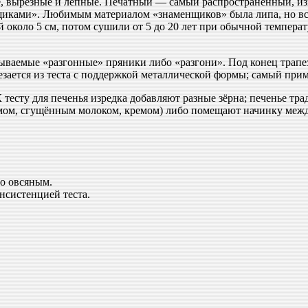
е, вырезные и лепные. Печатный — самый распространённый, из
щиками». Любимым материалом «знаменщиков» была липа, но вс
 около 5 см, потом сушили от 5 до 20 лет при обычной температ
ываемые «разгонные» пряники либо «разгони». Под конец трапе
резается из теста с поддержкой металлической формы; самый пр
 тесту для печенья изредка добавляют разные зёрна; печенье тр
юмом, сгущённым молоком, кремом) либо помещают начинку межд
бо овсяным.
нсистенцией теста.