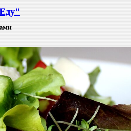
-Еду"
тами