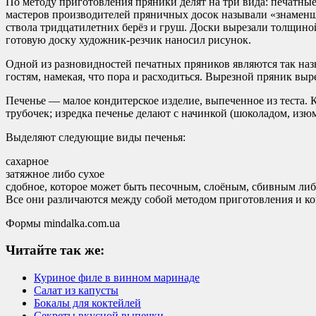
По методу приготовления пряники делят на три вида: печатны
мастеров производителей пряничных досок называли «знамен
ствола тридцатилетних берёз и груш. Доски вырезали толщиной
готовую доску художник-резчик наносил рисунок.
Одной из разновидностей печатных пряников являются так наз
гостям, намекая, что пора и расходиться. Вырезной пряник вы
Печенье — малое кондитерское изделие, выпеченное из теста. К
трубочек; изредка печенье делают с начинкой (шоколадом, из
Выделяют следующие виды печенья:
сахарное
затяжное либо сухое
сдобное, которое может быть песочным, слоёным, сбивным ли
Все они различаются между собой методом приготовления и ко
Формы mindalka.com.ua
Читайте так же:
Куриное филе в винном маринаде
Салат из капусты
Бокалы для коктейлей
Секреты вкусной выпечки