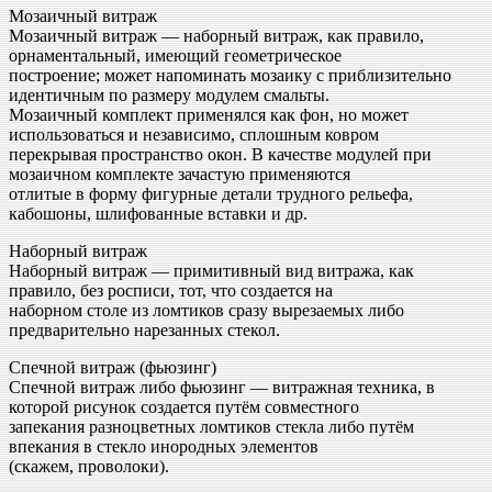
Мозаичный витраж
Мозаичный витраж — наборный витраж, как правило,
орнаментальный, имеющий геометрическое
построение; может напоминать мозаику с приблизительно
идентичным по размеру модулем смальты.
Мозаичный комплект применялся как фон, но может
использоваться и независимо, сплошным ковром
перекрывая пространство окон. В качестве модулей при
мозаичном комплекте зачастую применяются
отлитые в форму фигурные детали трудного рельефа,
кабошоны, шлифованные вставки и др.
Наборный витраж
Наборный витраж — примитивный вид витража, как
правило, без росписи, тот, что создается на
наборном столе из ломтиков сразу вырезаемых либо
предварительно нарезанных стекол.
Спечной витраж (фьюзинг)
Спечной витраж либо фьюзинг — витражная техника, в
которой рисунок создается путём совместного
запекания разноцветных ломтиков стекла либо путём
впекания в стекло инородных элементов
(скажем, проволоки).