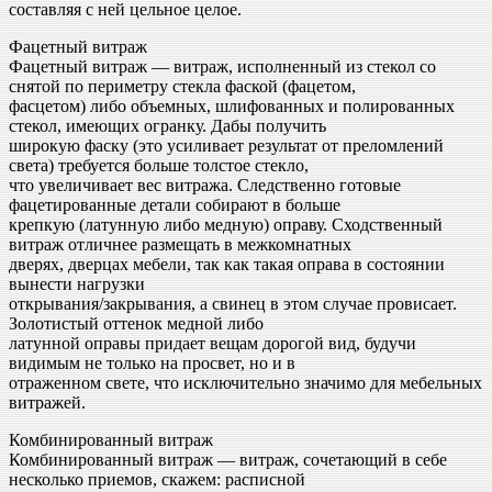
составляя с ней цельное целое.
Фацетный витраж
Фацетный витраж — витраж, исполненный из стекол со
снятой по периметру стекла фаской (фацетом,
фасцетом) либо объемных, шлифованных и полированных
стекол, имеющих огранку. Дабы получить
широкую фаску (это усиливает результат от преломлений
света) требуется больше толстое стекло,
что увеличивает вес витража. Следственно готовые
фацетированные детали собирают в больше
крепкую (латунную либо медную) оправу. Сходственный
витраж отличнее размещать в межкомнатных
дверях, дверцах мебели, так как такая оправа в состоянии
вынести нагрузки
открывания/закрывания, а свинец в этом случае провисает.
Золотистый оттенок медной либо
латунной оправы придает вещам дорогой вид, будучи
видимым не только на просвет, но и в
отраженном свете, что исключительно значимо для мебельных
витражей.
Комбинированный витраж
Комбинированный витраж — витраж, сочетающий в себе
несколько приемов, скажем: расписной