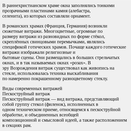
В раннехристианском храме окна заполнялись тонкими
прозрачными пластинами камня (алебастра,
селенита), из которых составляли орнамент.
В романских храмах (Франция, Германия) возникли
сюжетные витражи. Многоцветные, огромные по
размеру витражи из разновидных по форме стёкол,
скреплённых свинцовыми перемычками, являлись
спецификой готических храмов. Почаще каждого готические
витражи изображали религиозные и
бытовые сцены. Они размещались в больших стрельчатых
окнах, и в так называемых окнах «розах». В
эру Возрождения витраж существовал как живопись на
стекле, использовалась техника выскабливания
по намеренно покрашенному разноцветному стеклу.
Виды современных витражей
Пескоструйный витраж
Пескоструйный витраж — вид витража, представляющий
собой группу стекол (филенок), исполненных в
одном техническом приеме, относящемся к пескоструйной
обработке, и объединенных всеобщей
композиционной и смысловой идеей, а также расположением
в секциях рам.