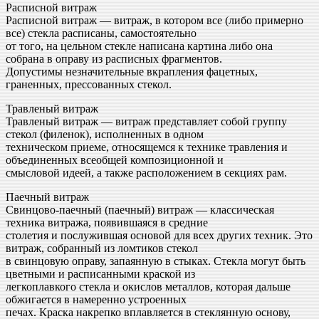
Расписной витраж
Расписной витраж — витраж, в котором все (либо примерно
все) стекла расписаны, само­стоятельно
от того, на цельном стекле написана картина либо она
собрана в оправу из расписных фрагментов.
Допустимы незначительные вкрапления фацетных,
граненных, прессованных стекол.
Травленый витраж
Травленый витраж — витраж представляет собой группу
стекол (филенок), исполненных в одном
техническом приеме, относящемся к технике травления и
объединенных всеобщей композиционной и
смысловой идеей, а также расположением в секциях рам.
Паечный витраж
Свинцово-паечный (паечный) витраж — классическая
техника витража, появившаяся в средние
столетия и послужившая основой для всех других техник. Это
витраж, собранный из ломтиков стекол
в свинцовую оправу, запаянную в стыках. Стекла могут быть
цветными и расписанными краской из
легкоплавкого стекла и окислов металлов, которая дальше
обжигается в намеренно устроенных
печах. Краска накрепко вплавляется в стеклянную основу,