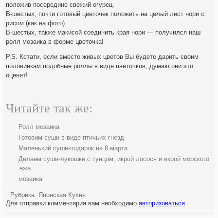
положив посередине свежий огурец.
В-шестых, почти готовый цветочек положить на целый лист нори с
рисом (как на фото).
В-шестых, также макисой соединить края нори — получился наш
ролл мозаика в форме цветочка!
P.S. Кстати, если вместо живых цветов Вы будете дарить своим
половинкам подобные роллы в виде цветочков, думаю они это
оценят!
Читайте так же:
Ролл мозаика
Готовим суши в виде птичьих гнезд
Маленький суши-подарок на 8 марта
Делаем суши-лукошки с тунцом, икрой лосося и икрой морского
ежа
мозаика
Рубрика:
Японская Кухня
Для отправки комментария вам необходимо
авторизоваться
.