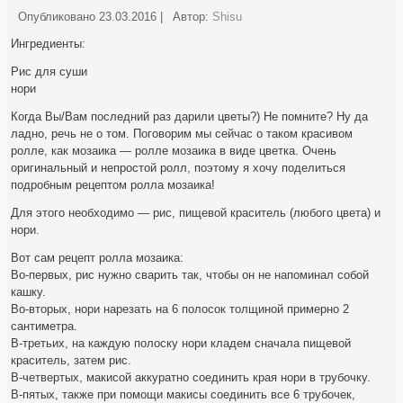
Опубликовано
23.03.2016
|
Автор:
Shisu
Ингредиенты:
Рис для суши
нори
Когда Вы/Вам последний раз дарили цветы?) Не помните? Ну да
ладно, речь не о том. Поговорим мы сейчас о таком красивом
ролле, как мозаика — ролле мозаика в виде цветка. Очень
оригинальный и непростой ролл, поэтому я хочу поделиться
подробным рецептом ролла мозаика!
Для этого необходимо — рис, пищевой краситель (любого цвета) и
нори.
Вот сам рецепт ролла мозаика:
Во-первых, рис нужно сварить так, чтобы он не напоминал собой
кашку.
Во-вторых, нори нарезать на 6 полосок толщиной примерно 2
сантиметра.
В-третьих, на каждую полоску нори кладем сначала пищевой
краситель, затем рис.
В-четвертых, макисой аккуратно соединить края нори в трубочку.
В-пятых, также при помощи макисы соединить все 6 трубочек,