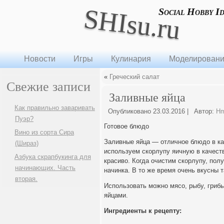
SHIsu.ru
Social Hobby I
Новости
Игры
Кулинария
Моделирован
«
Греческий салат
Свежие записи
Заливные яйца
Как правильно заваривать
Опубликовано
23.03.2016
|
Автор:
H
Пуэр?
Готовое блюдо
Вино из сорта Сира
Заливные яйца — отличное блюдо в ка
(Шираз)
используем скорлупу яичную в качест
Азбука скрапбукинга для
красиво. Когда очистим скорлупу, по
начинающих. Часть
начинка. В то же время очень вкусны 
вторая.
Использовать можно мясо, рыбу, гриб
яйцами.
Ингредиенты к рецепту: