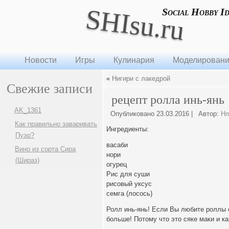
SHIsu.ru
Social Hobby I
Новости
Игры
Кулинария
Моделирован
«
Нигири с лакедрой
Свежие записи
рецепт ролла инь-янь
AK_1361
Опубликовано
23.03.2016
|
Автор:
H
Как правильно заваривать
Ингредиенты:
Пуэр?
васаби
Вино из сорта Сира
нори
(Шираз)
огурец
Рис для суши
рисовый уксус
семга (лосось)
Ролл инь-янь! Если Вы любите роллы с
больше! Потому что это сяке маки и к