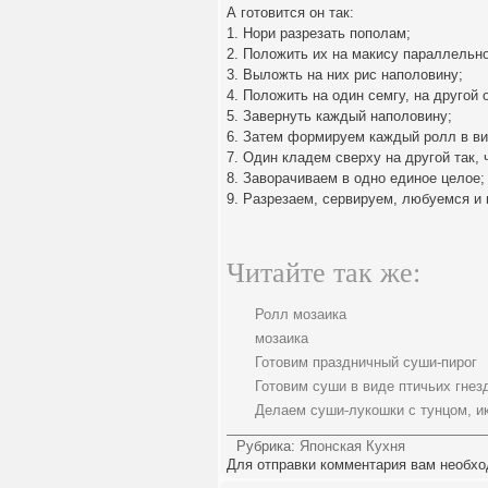
А готовится он так:
1. Нори разрезать пополам;
2. Положить их на макису параллельно
3. Выложть на них рис наполовину;
4. Положить на один семгу, на другой 
5. Завернуть каждый наполовину;
6. Затем формируем каждый ролл в ви
7. Один кладем сверху на другой так,
8. Заворачиваем в одно единое целое;
9. Разрезаем, сервируем, любуемся и
Читайте так же:
Ролл мозаика
мозаика
Готовим праздничный суши-пирог
Готовим суши в виде птичьих гнез
Делаем суши-лукошки с тунцом, ик
Рубрика:
Японская Кухня
Для отправки комментария вам необх